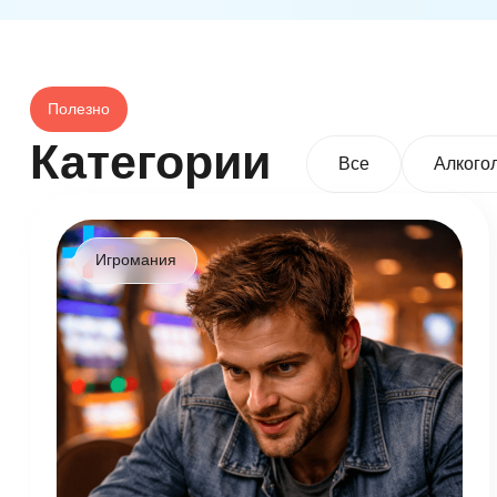
Полезно
Категории
Все
Алкого
Игромания