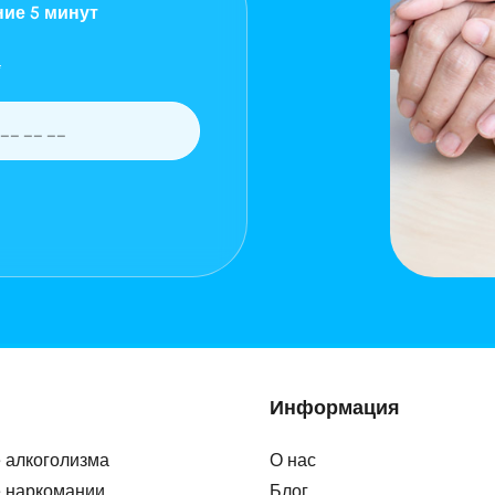
ние 5 минут
*
Информация
 алкоголизма
О нас
 наркомании
Блог