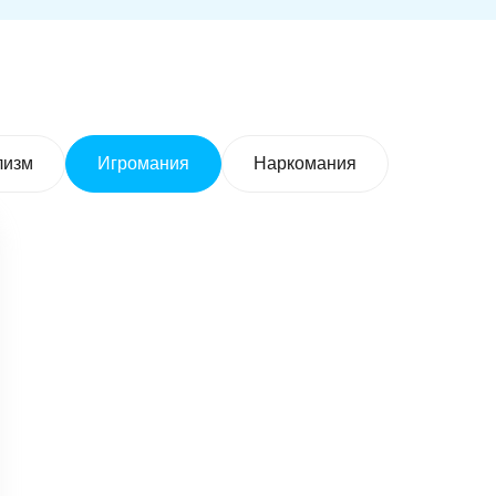
лизм
Игромания
Наркомания